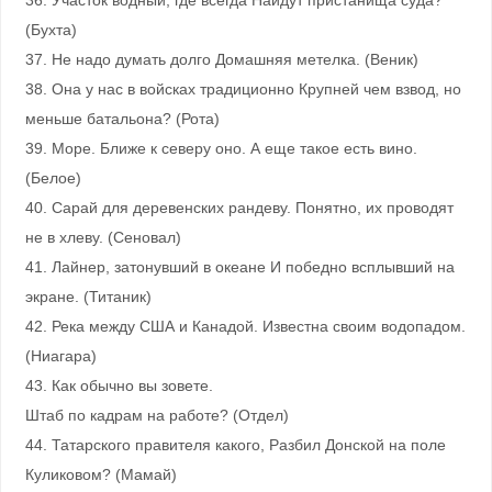
36. Участок водный, где всегда Найдут пристанища суда?
(Бухта)
37. Не надо думать долго Домашняя метелка. (Веник)
38. Она у нас в войсках традиционно Крупней чем взвод, но
меньше батальона? (Рота)
39. Море. Ближе к северу оно. А еще такое есть вино.
(Белое)
40. Сарай для деревенских рандеву. Понятно, их проводят
не в хлеву. (Сеновал)
41. Лайнер, затонувший в океане И победно всплывший на
экране. (Титаник)
42. Река между США и Канадой. Известна своим водопадом.
(Ниагара)
43. Как обычно вы зовете.
Штаб по кадрам на работе? (Отдел)
44. Татарского правителя какого, Разбил Донской на поле
Куликовом? (Мамай)