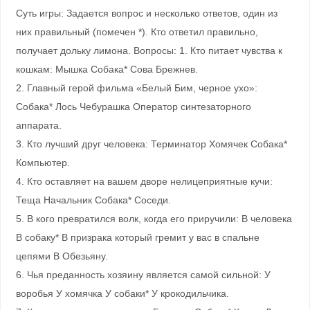
Суть игры: Задается вопрос и несколько ответов, один из
них правильный (помечен *). Кто ответил правильно,
получает дольку лимона. Вопросы: 1. Кто питает чувства к
кошкам: Мышка Собака* Сова Брежнев.
2. Главный герой фильма «Белый Бим, черное ухо»:
Собака* Лось Чебурашка Оператор синтезаторного
аппарата.
3. Кто лучший друг человека: Терминатор Хомячек Собака*
Компьютер.
4. Кто оставляет на вашем дворе нелицеприятные кучи:
Теща Начальник Собака* Соседи.
5. В кого превратился волк, когда его приручили: В человека
В собаку* В призрака который гремит у вас в спальне
цепями В Обезьяну.
6. Чья преданность хозяину является самой сильной: У
воробья У хомячка У собаки* У крокодильчика.