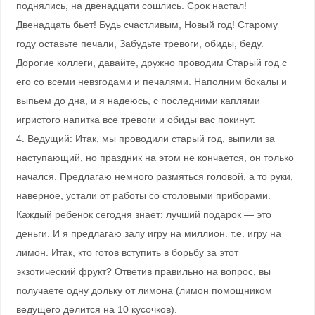
поднялись, на двенадцати сошлись. Срок настал!
Двенадцать бьет! Будь счастливым, Новый год! Старому
году оставьте печали, Забудьте тревоги, обиды, беду.
Дорогие коллеги, давайте, дружно проводим Старый год с
его со всеми невзгодами и печалями. Наполним бокалы и
выпьем до дна, и я надеюсь, с последними каплями
игристого напитка все тревоги и обиды вас покинут.
4. Ведущий: Итак, мы проводили старый год, выпили за
наступающий, но праздник на этом не кончается, он только
начался. Предлагаю немного размяться головой, а то руки,
наверное, устали от работы со столовыми приборами.
Каждый ребенок сегодня знает: лучший подарок — это
деньги. И я предлагаю залу игру на миллион. т.е. игру на
лимон. Итак, кто готов вступить в борьбу за этот
экзотический фрукт? Ответив правильно на вопрос, вы
получаете одну дольку от лимона (лимон помощником
ведущего делится на 10 кусочков).