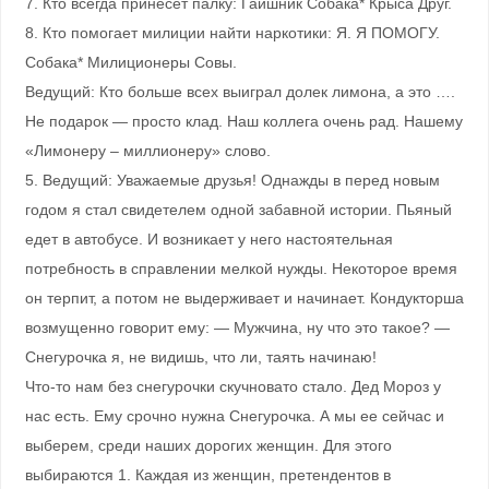
7. Кто всегда принесет палку: Гаишник Собака* Крыса Друг.
8. Кто помогает милиции найти наркотики: Я. Я ПОМОГУ.
Собака* Милиционеры Совы.
Ведущий: Кто больше всех выиграл долек лимона, а это ….
Не подарок — просто клад. Наш коллега очень рад. Нашему
«Лимонеру – миллионеру» слово.
5. Ведущий: Уважаемые друзья! Однажды в перед новым
годом я стал свидетелем одной забавной истории. Пьяный
едет в автобусе. И возникает у него настоятельная
потребность в справлении мелкой нужды. Некоторое время
он терпит, а потом не выдерживает и начинает. Кондукторша
возмущенно говорит ему: — Мужчина, ну что это такое? —
Снегурочка я, не видишь, что ли, таять начинаю!
Что-то нам без снегурочки скучновато стало. Дед Мороз у
нас есть. Ему срочно нужна Снегурочка. А мы ее сейчас и
выберем, среди наших дорогих женщин. Для этого
выбираются 1. Каждая из женщин, претендентов в