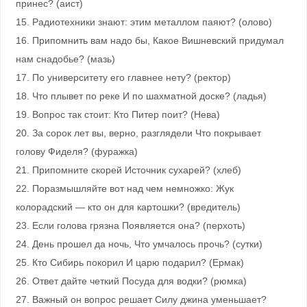
принес? (аист)
15. Радиотехники знают: этим металлом паяют? (олово)
16. Припомнить вам надо бы, Какое Вишневский придумал
нам снадобье? (мазь)
17. По университету его главнее нету? (ректор)
18. Что плывет по реке И по шахматной доске? (ладья)
19. Вопрос так стоит: Кто Питер поит? (Нева)
20. За сорок лет вы, верно, разглядели Что покрывает
голову Фиделя? (фуражка)
21. Припомните скорей Источник сухарей? (хлеб)
22. Поразмышляйте вот над чем немножко: Жук
колорадский — кто он для картошки? (вредитель)
23. Если голова грязна Появляется она? (перхоть)
24. День прошел да ночь, Что умчалось прочь? (сутки)
25. Кто Сибирь покорил И царю подарил? (Ермак)
26. Ответ дайте четкий Посуда для водки? (рюмка)
27. Важный он вопрос решает Силу джина уменьшает?