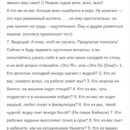
звенел ваш смех! С Новым годом всех, всех, всех!
А кто же из вас больше всех ошибался в игре. Ну конечно —
это наш уважаемый коллега …., но ему простительно, он
уже принял на грудь – ощутительно. Ему и дадим размяться
языком. (коллега произносит тост)
7. Ведущий: А пока, чтоб не скучать, Предлагаю поиграть!
Сейчас я буду задавать шуточные вопросы, а вы
попытайтесь узнать себя в них или своих соседей по столу,
и на мой вопрос отвечайте «Это Я!»: или «Это Он (Она)!» 1.
Кто веселою походкой иногда шагает с водкой? 2. Кто из
вас, скажите вслух, на работе ловит мух? 3. Кто мороза не
боится, на машине ездит птицей? 4. Кто из вас, чуть
подрастет и в начальники пойдет? 5. Кто из вас не ходит
хмурый, любит спорт и физкультуру? 6. Кто из вас, такой
чудной, водку пьет всегда босой? (На озере Байкале) 7. Кто
рабочее заданье выполняет точно в срок? 8. Кто из вас пьет
в кабинете, как на сегодняшнем банкете? 9. Кто из ваших,