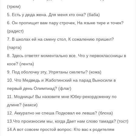
(трюм)
5. Есть у деда жена. Для меня кто она? (баба)
6. Он пропищит вам пару строчек, На языке тире и точек?
(радист)
7. В школах ей на смену стол, К сожалению пришел?
(парта)
8. Здесь ответят моментально все. Что у первоклассницы в
косе? (лента)
9. Под оболочку эту, Упрятаны скелеты? (кожа)
10. Что Медведь и Жаботинский на парад Выносили в
первый день Олимпиад? (флаг)
11. Модницы! Вы назовите мне Юбку-рекордсменку по
длине? (макси)
12. Аккуратно не спеша Подковал ее левша? (блоха)
13.Что произносим мы, когда Дает нам слово тамада? (тост)
14.А вот совсем простой вопрос: Кто вас к родителям