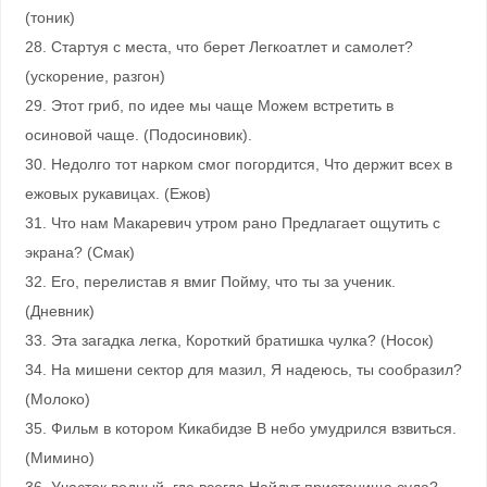
(тоник)
28. Стартуя с места, что берет Легкоатлет и самолет?
(ускорение, разгон)
29. Этот гриб, по идее мы чаще Можем встретить в
осиновой чаще. (Подосиновик).
30. Недолго тот нарком смог погордится, Что держит всех в
ежовых рукавицах. (Ежов)
31. Что нам Макаревич утром рано Предлагает ощутить с
экрана? (Смак)
32. Его, перелистав я вмиг Пойму, что ты за ученик.
(Дневник)
33. Эта загадка легка, Короткий братишка чулка? (Носок)
34. На мишени сектор для мазил, Я надеюсь, ты сообразил?
(Молоко)
35. Фильм в котором Кикабидзе В небо умудрился взвиться.
(Мимино)