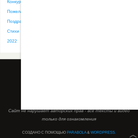
Конкурсы
Пожелания
Поздравления
Стихи
2022
ВСЕ ПОСТЫ
КОНТАКТ
СЦЕНАРИИ
ДРУГИЕ ПЕСНИ
Сайт не нарушает авторских прав - все тексты и видео
только для ознакомления
СОЗДАНО С ПОМОЩЬЮ
PARABOLA
&
WORDPRESS.