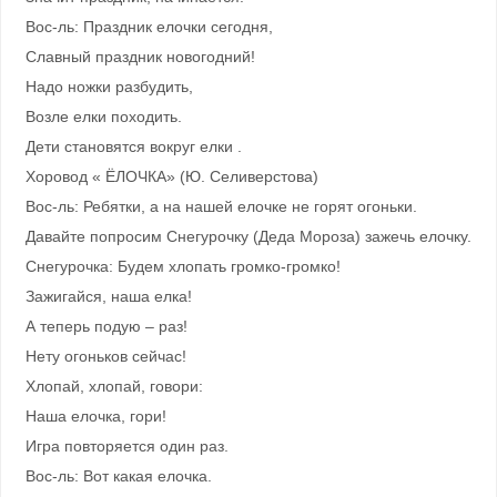
Вос-ль: Праздник елочки сегодня,
Славный праздник новогодний!
Надо ножки разбудить,
Возле елки походить.
Дети становятся вокруг елки .
Хоровод « ЁЛОЧКА» (Ю. Селиверстова)
Вос-ль: Ребятки, а на нашей елочке не горят огоньки.
Давайте попросим Снегурочку (Деда Мороза) зажечь елочку.
Снегурочка: Будем хлопать громко-громко!
Зажигайся, наша елка!
А теперь подую – раз!
Нету огоньков сейчас!
Хлопай, хлопай, говори:
Наша елочка, гори!
Игра повторяется один раз.
Вос-ль: Вот какая елочка.