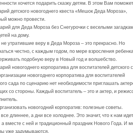
енности хочется подарить сказку детям. В этом Вам поможе
арий детского новогоднего квеста «Мешок Деда Мороза»,
рый можно провести.
арий для Деда Мороза без Снегурочки с веселыми загадка
етей на дому.
, не утратившие веру в Деда Мороза – это прекрасно. Но
наться честно, с каждым годом, по мере взросления ребенка
ерживать подобную веру в Новый год и волшебство.
арий новогоднего корпоратива для воспитателей детского с
организации новогоднего корпоратива для воспитателей
кого сада по сценарию нет необходимости приглашать актер
щих со стороны. Каждый воспитатель – это и актер, и режисс
лнитель.
организовать новогодний корпоратив: полезные советы.
все длиннее, а дни все холоднее. Это значит, что к нам иде
, а вместе с ней и традиционный праздник Нового Года. И м
ы уже задумываются.