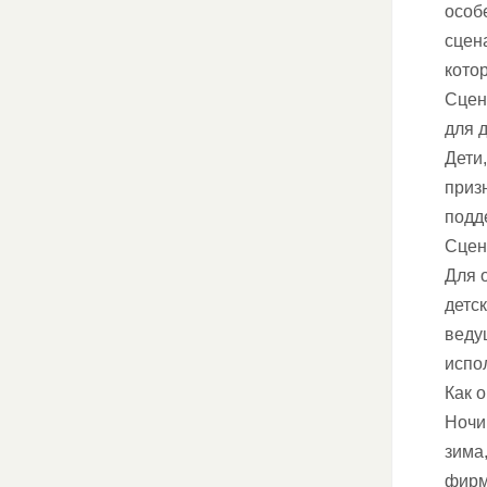
особ
сцен
кото
Сцен
для д
Дети
приз
подд
Сцен
Для 
детс
веду
испо
Как 
Ночи 
зима
фирм