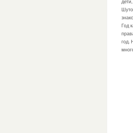
дети,
Шуто
знако
Год 
прав
год.
много