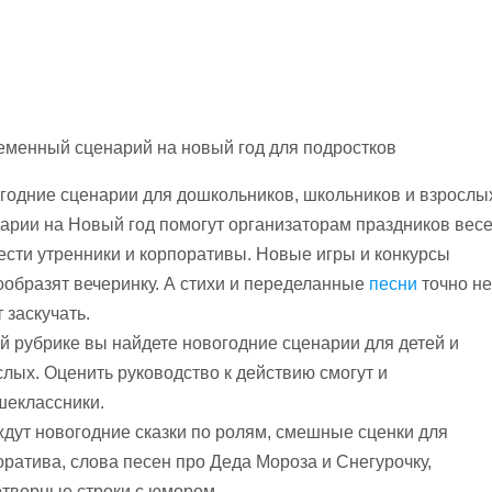
еменный сценарий на новый год для подростков
годние сценарии для дошкольников, школьников и взрослы
арии на Новый год помогут организаторам праздников вес
ести утренники и корпоративы. Новые игры и конкурсы
ообразят вечеринку. А стихи и переделанные
песни
точно не
 заскучать.
ой рубрике вы найдете новогодние сценарии для детей и
слых. Оценить руководство к действию смогут и
шеклассники.
ждут новогодние сказки по ролям, смешные сценки для
оратива, слова песен про Деда Мороза и Снегурочку,
отворные строки с юмором.