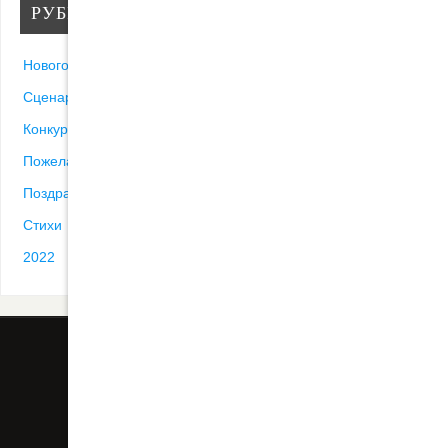
РУБРИКИ
Новогодние песни
Сценарии
Конкурсы
Пожелания
Поздравления
Стихи
2022
ВСЕ ПОСТЫ
КОНТАКТ
СЦЕНАРИИ
ДРУГИЕ ПЕСНИ