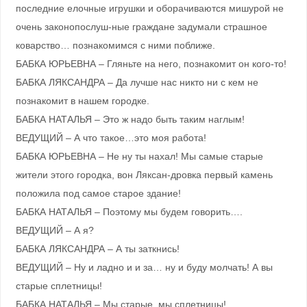
последние елочные игрушки и оборачиваются мишурой не
очень законопослуш-ные граждане задумали страшное
коварство… познакомимся с ними поближе.
БАБКА ЮРЬЕВНА – Гляньте на него, познакомит он кого-то!
БАБКА ЛЯКСАНДРА – Да лучше нас никто ни с кем не
познакомит в нашем городке.
БАБКА НАТАЛЬЯ – Это ж надо быть таким наглым!
ВЕДУЩИЙ – А что такое…это моя работа!
БАБКА ЮРЬЕВНА – Не ну ты нахал! Мы самые старые
жители этого городка, вон Ляксан-дровка первый камень
положила под самое старое здание!
БАБКА НАТАЛЬЯ – Поэтому мы будем говорить….
ВЕДУЩИЙ – А я?
БАБКА ЛЯКСАНДРА – А ты заткнись!
ВЕДУЩИЙ – Ну и ладно и и за… ну и буду молчать! А вы
старые сплетницы!
БАБКА НАТАЛЬЯ – Мы старые, мы сплетницы!