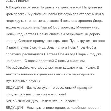
сожрет иначе!
А Кощей высох весь На диете на кремлевской На диете на
кремлевской А у снежной бабы тут случился стресс! К ней в
квартиру как-то ночью вор залез И пока она храпела Дверь
тихонько заскрипела (пауза) Вор морковку Мужнину унес.
Новый год настает Новым сплетням открывает Он дорогу
вперед Сплетни правду всю скрывают Пусть кругом все поет
И цветут в улыбках лица Ведь на то и Новый год Чтобы
сплетням расплодится Настает Новый год Старый год уже
не властен С новой сплетней С новым счастьем.
/Не забывайте, что взрослые гости кушают и выпивают. В
театрализованный сценарий включайте периодически
музыкальные паузы./
ВЕДУЩИЙ – Да, чувствую, что веселенький праздник
получится у нас с такими новостями!
БАБКА ЛЯКСАНДРА – А чем это не новости?
ВЕДУЩИЙ – Нам нужны новогодние, волшебные новости!