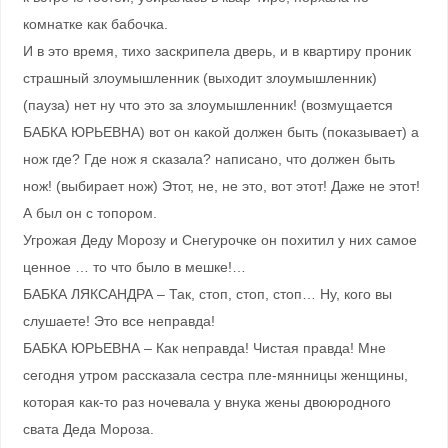
комнатке как бабочка.
И в это время, тихо заскрипела дверь, и в квартиру проник
страшный злоумышленник (выходит злоумышленник)
(пауза) нет ну что это за злоумышленник! (возмущается
БАБКА ЮРЬЕВНА) вот он какой должен быть (показывает) а
нож где? Где нож я сказала? написано, что должен быть
нож! (выбирает нож) Этот, не, не это, вот этот! Даже не этот!
А был он с топором.
Угрожая Деду Морозу и Снегурочке он похитил у них самое
ценное … то что было в мешке!…
БАБКА ЛЯКСАНДРА – Так, стоп, стоп, стоп… Ну, кого вы
слушаете! Это все неправда!
БАБКА ЮРЬЕВНА – Как неправда! Чистая правда! Мне
сегодня утром рассказала сестра пле-мянницы женщины,
которая как-то раз ночевала у внука жены двоюродного
свата Деда Мороза.