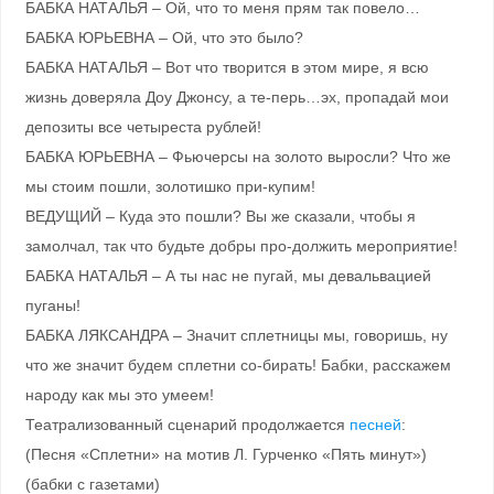
БАБКА НАТАЛЬЯ – Ой, что то меня прям так повело…
БАБКА ЮРЬЕВНА – Ой, что это было?
БАБКА НАТАЛЬЯ – Вот что творится в этом мире, я всю
жизнь доверяла Доу Джонсу, а те-перь…эх, пропадай мои
депозиты все четыреста рублей!
БАБКА ЮРЬЕВНА – Фьючерсы на золото выросли? Что же
мы стоим пошли, золотишко при-купим!
ВЕДУЩИЙ – Куда это пошли? Вы же сказали, чтобы я
замолчал, так что будьте добры про-должить мероприятие!
БАБКА НАТАЛЬЯ – А ты нас не пугай, мы девальвацией
пуганы!
БАБКА ЛЯКСАНДРА – Значит сплетницы мы, говоришь, ну
что же значит будем сплетни со-бирать! Бабки, расскажем
народу как мы это умеем!
Театрализованный сценарий продолжается
песней
:
(Песня «Сплетни» на мотив Л. Гурченко «Пять минут»)
(бабки с газетами)