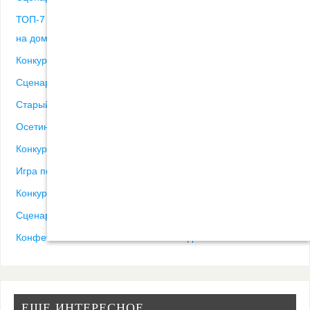
ТОП-7 сценариев поздравления Деда мороза и Снегурочки
на дому детям
Конкурс шляпа на новый год нарезки
Сценарий новый год голубой огонек для взрослых
Старый новый год сценарий для взрослых ру
Осетинские стихи на новый год
Конкурс музыкальная шляпа на новый год
Игра пожелания на новый год
Конкурс шляпа мыслей на новый год
Сценарий на новый год для пенсионеров
Конфеты с пожеланиями на новый год
ЕЩЕ ИНТЕРЕСНОЕ