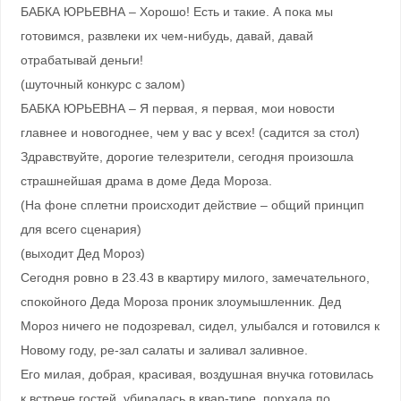
БАБКА ЮРЬЕВНА – Хорошо! Есть и такие. А пока мы
готовимся, развлеки их чем-нибудь, давай, давай
отрабатывай деньги!
(шуточный конкурс с залом)
БАБКА ЮРЬЕВНА – Я первая, я первая, мои новости
главнее и новогоднее, чем у вас у всех! (садится за стол)
Здравствуйте, дорогие телезрители, сегодня произошла
страшнейшая драма в доме Деда Мороза.
(На фоне сплетни происходит действие – общий принцип
для всего сценария)
(выходит Дед Мороз)
Сегодня ровно в 23.43 в квартиру милого, замечательного,
спокойного Деда Мороза проник злоумышленник. Дед
Мороз ничего не подозревал, сидел, улыбался и готовился к
Новому году, ре-зал салаты и заливал заливное.
Его милая, добрая, красивая, воздушная внучка готовилась
к встрече гостей, убиралась в квар-тире, порхала по