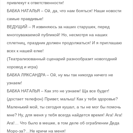
привлекут к ответственности!
БАБКА НАТАЛЬЯ – Ой, да, что нам бояться! Наши новости
самые правдивые!
ВЕДУЩИЙ – Я извиняюсь за наших старушек, перед
многоуважаемой публикой! Но, несмотря на наших
сплетниц, праздник должен продолжаться! И я приглашаю
всех к нашей елке!
(Театрализованный сценарий разнообразит новогодний
хоровод и игра)
БАБКА ЛЯКСАНДРА – Ой, ну мы так никогда ничего не
узнаем!
БАБКА НАТАЛЬЯ – Как это не узнаем! Ща все будет!
(достает телефон) Привет, малыш! Как у тебя здоровье?
Маленький мой, ты сегодня кушал, а ты не мог бы помочь
мне? Ну, для меня у тебя всегда найдется время! Ага! Ага!
Ага!… Что было в мешке, в том деле об ограблении Деда
Моро-за?…Не кричи на меня!