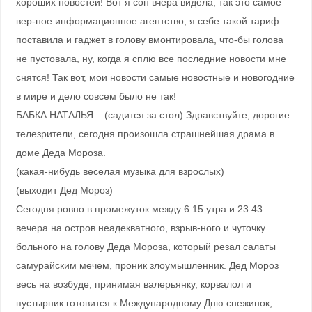
хороших новостей! Вот я сон вчера видела, так это самое
вер-ное информационное агентство, я себе такой тариф
поставила и гаджет в голову вмонтировала, что-бы голова
не пустовала, ну, когда я сплю все последние новости мне
снятся! Так вот, мои новости самые новостные и новогодние
в мире и дело совсем было не так!
БАБКА НАТАЛЬЯ – (садится за стол) Здравствуйте, дорогие
телезрители, сегодня произошла страшнейшая драма в
доме Деда Мороза.
(какая-нибудь веселая музыка для взрослых)
(выходит Дед Мороз)
Сегодня ровно в промежуток между 6.15 утра и 23.43
вечера на остров неадекватного, взрыв-ного и чуточку
больного на голову Деда Мороза, который резал салаты
самурайским мечем, проник злоумышленник. Дед Мороз
весь на возбуде, принимая валерьянку, корвалол и
пустырник готовится к Международному Дню снежинок,