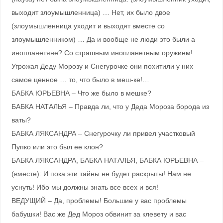
выходит злоумышленница) … Нет, их было двое
(злоумышленница уходит и выходят вместе со
злоумышленником) … Да и вообще не люди это были а
инопланетяне? Со страшным инопланетным оружием!
Угрожая Деду Морозу и Снегурочке они похитили у них
самое ценное … то, что было в меш-ке!…
БАБКА ЮРЬЕВНА – Что же было в мешке?
БАБКА НАТАЛЬЯ – Правда ли, что у Деда Мороза борода из
ваты?
БАБКА ЛЯКСАНДРА – Снегурочку ли привел участковый
Пупко или это был ее клон?
БАБКА ЛЯКСАНДРА, БАБКА НАТАЛЬЯ, БАБКА ЮРЬЕВНА –
(вместе): И пока эти тайны не будет раскрыты! Нам не
уснуть! Ибо мы должны знать все всех и вся!
ВЕДУЩИЙ – Да, проблемы! Большие у вас проблемы
бабушки! Вас же Дед Мороз обвинит за клевету и вас