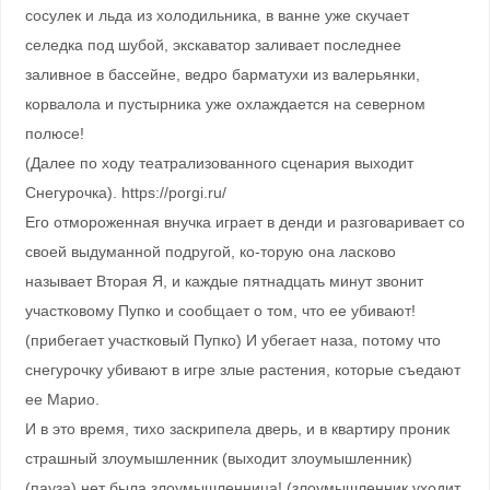
сосулек и льда из холодильника, в ванне уже скучает
селедка под шубой, экскаватор заливает последнее
заливное в бассейне, ведро барматухи из валерьянки,
корвалола и пустырника уже охлаждается на северном
полюсе!
(Далее по ходу театрализованного сценария выходит
Снегурочка). https://porgi.ru/
Его отмороженная внучка играет в денди и разговаривает со
своей выдуманной подругой, ко-торую она ласково
называет Вторая Я, и каждые пятнадцать минут звонит
участковому Пупко и сообщает о том, что ее убивают!
(прибегает участковый Пупко) И убегает наза, потому что
снегурочку убивают в игре злые растения, которые съедают
ее Марио.
И в это время, тихо заскрипела дверь, и в квартиру проник
страшный злоумышленник (выходит злоумышленник)
(пауза) нет была злоумышленница! (злоумышленник уходит,