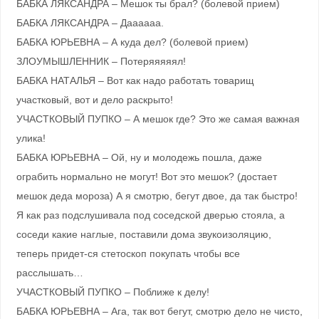
БАБКА ЛЯКСАНДРА – Мешок ты брал? (болевой прием)
БАБКА ЛЯКСАНДРА – Даааааа.
БАБКА ЮРЬЕВНА – А куда дел? (болевой прием)
ЗЛОУМЫШЛЕННИК – Потеряяяяял!
БАБКА НАТАЛЬЯ – Вот как надо работать товарищ
участковый, вот и дело раскрыто!
УЧАСТКОВЫЙ ПУПКО – А мешок где? Это же самая важная
улика!
БАБКА ЮРЬЕВНА – Ой, ну и молодежь пошла, даже
ограбить нормально не могут! Вот это мешок? (достает
мешок деда мороза) А я смотрю, бегут двое, да так быстро!
Я как раз подслушивала под соседской дверью стояла, а
соседи какие наглые, поставили дома звукоизоляцию,
теперь придет-ся стетоскоп покупать чтобы все
расслышать…
УЧАСТКОВЫЙ ПУПКО – Поближе к делу!
БАБКА ЮРЬЕВНА – Ага, так вот бегут, смотрю дело не чисто,