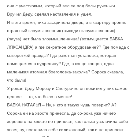
она с участковым, который вел ее под белы рученьки.
Вручил Деду, сделал наставления и ушел.
И в это время, тихо заскрипела дверь, и в квартиру проник
страшный злоумышленник (выходит злоумышленник)
(пауза) нет была злоумышленница! (возмущается БАБКА
ЛЯКСАНДРА) а где секретное оборудование?? Где помада с
сывороткой правды? Где ракетная установка, которая
помещается в пудреницу? Где, в конце концов, одна
маленькая атомная боеголовка-заколка? Сорока сказала,
что были!
Угрожая Деду Морозу и Снегурочке он похитил у них самое
ценное … то, что было в мешке!…
БАБКА НАТАЛЬЯ – Ну, и кто в такую чушь поверит? А?
Сорока ей на хвосте принесла, да со-рока уже ничего
хорошего на хвосте не приносит, как только увеличила себе
хвост, ну, поставила себе силиконовый, так и не приносит