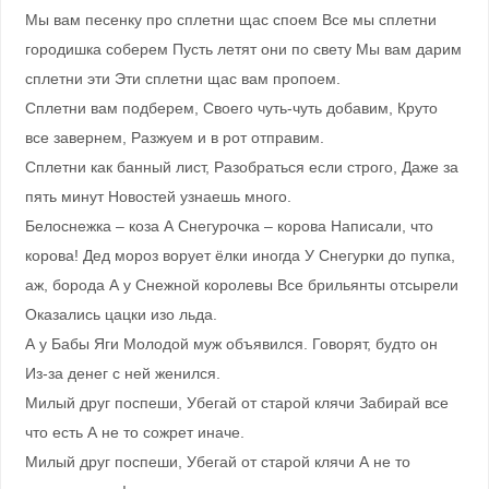
Мы вам песенку про сплетни щас споем Все мы сплетни
городишка соберем Пусть летят они по свету Мы вам дарим
сплетни эти Эти сплетни щас вам пропоем.
Сплетни вам подберем, Своего чуть-чуть добавим, Круто
все завернем, Разжуем и в рот отправим.
Сплетни как банный лист, Разобраться если строго, Даже за
пять минут Новостей узнаешь много.
Белоснежка – коза А Снегурочка – корова Написали, что
корова! Дед мороз ворует ёлки иногда У Снегурки до пупка,
аж, борода А у Снежной королевы Все брильянты отсырели
Оказались цацки изо льда.
А у Бабы Яги Молодой муж объявился. Говорят, будто он
Из-за денег с ней женился.
Милый друг поспеши, Убегай от старой клячи Забирай все
что есть А не то сожрет иначе.
Милый друг поспеши, Убегай от старой клячи А не то