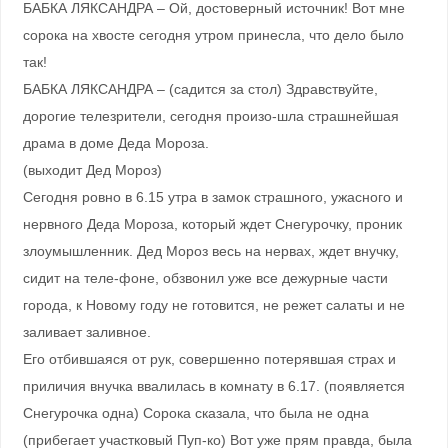
БАБКА ЛЯКСАНДРА – Ой, достоверный источник! Вот мне
сорока на хвосте сегодня утром принесла, что дело было
так!
БАБКА ЛЯКСАНДРА – (садится за стол) Здравствуйте,
дорогие телезрители, сегодня произо-шла страшнейшая
драма в доме Деда Мороза.
(выходит Дед Мороз)
Сегодня ровно в 6.15 утра в замок страшного, ужасного и
нервного Деда Мороза, который ждет Снегурочку, проник
злоумышленник. Дед Мороз весь на нервах, ждет внучку,
сидит на теле-фоне, обзвонил уже все дежурные части
города, к Новому году не готовится, не режет салаты и не
заливает заливное.
Его отбившаяся от рук, совершенно потерявшая страх и
приличия внучка ввалилась в комнату в 6.17. (появляется
Снегурочка одна) Сорока сказала, что была не одна
(прибегает участковый Пуп-ко) Вот уже прям правда, была