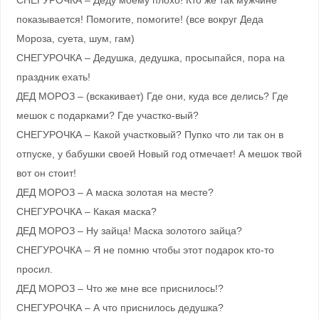
СНЕГУРОЧКА – Деду моему плохо! Кто же так мужчине
показывается! Помогите, помогите! (все вокруг Деда
Мороза, суета, шум, гам)
СНЕГУРОЧКА – Дедушка, дедушка, просыпайся, пора на
праздник ехать!
ДЕД МОРОЗ – (вскакивает) Где они, куда все делись? Где
мешок с подарками? Где участко-вый?
СНЕГУРОЧКА – Какой участковый? Пупко что ли так он в
отпуске, у бабушки своей Новый год отмечает! А мешок твой
вот он стоит!
ДЕД МОРОЗ – А маска золотая на месте?
СНЕГУРОЧКА – Какая маска?
ДЕД МОРОЗ – Ну зайца! Маска золотого зайца?
СНЕГУРОЧКА – Я не помню чтобы этот подарок кто-то
просил.
ДЕД МОРОЗ – Что же мне все приснилось!?
СНЕГУРОЧКА – А что приснилось дедушка?