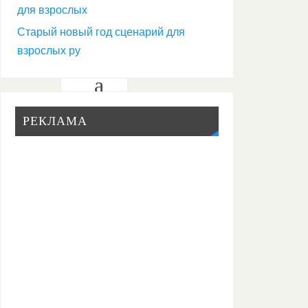
для взрослых
е
Старый новый год сценарий для
н
взрослых ру
а
р
РЕКЛАМА
и
й
н
о
в
о