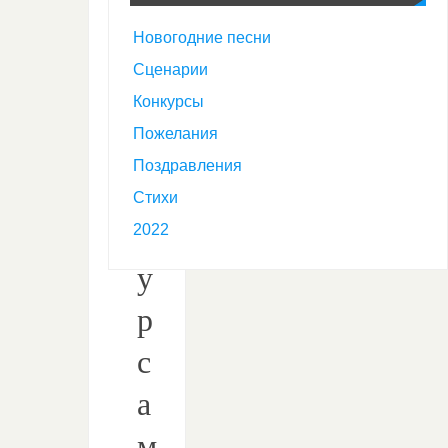
с
Новогодние песни
с
Сценарии
к
Конкурсы
Пожелания
о
Поздравления
н
Стихи
к
2022
у
р
с
а
м