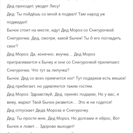
Дед приходит, уводит Лису!
Дед: Ты пойдёшь со мной в подвал! Там народ уж
поджидал!
Бычок стоит на месте, идут Дед Мороз со Снегурочкой.
Снегурочка: Дед, смотри, какой Бычок! Ты б его погладить
смог?
Дед Мороз: Да, конечно, внучка… Дед Мороз
притрагивается к Бычку и они со Снегурочкой прилипают.
Снегурочка: Что тут за липучка?
Бычок: Дед со всех примчится ног! Тут подарков есть мешок!
Дед прибегает, но удивляется таким гостям.
Дед Мороз: Здравствуй, Дед, принёс подарки, Но у вас, я
вижу, жарко! Твой Бычок резвится… Это ж не годится!
Дед отпускает Деда Мороза и Снегурочку.
Дед: Ты прости мне, Дед Мороз, Но долгами я оброс, Вот
Бычок и ловит… Здорово выходит!