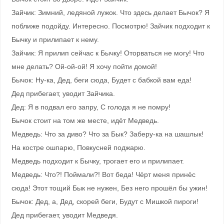
Зайчик: Зимний, ледяной лужок. Что здесь делает Бычок? Я
поближе подойду. Интересно. Посмотрю! Зайчик подходит к
Бычку и прилипает к нему.
Зайчик: Я прилип сейчас к Бычку! Оторваться не могу! Что
мне делать? Ой-ой-ой! Я хочу пойти домой!
Бычок: Ну-ка, Дед, беги сюда, Будет с бабкой вам еда!
Дед прибегает, уводит Зайчика.
Дед: Я в подвал его запру, С голода я не помру!
Бычок стоит на том же месте, идёт Медведь.
Медведь: Что за диво? Что за Бык? Заберу-ка на шашлык!
На костре ошпарю, Повкусней поджарю.
Медведь подходит к Бычку, трогает его и прилипает.
Медведь: Что?! Поймали?! Вот беда! Чёрт меня принёс
сюда! Этот тощий Бык не нужен, Без него прошёл бы ужин!
Бычок: Дед, а, Дед, скорей беги, Будут с Мишкой пироги!
Дед прибегает, уводит Медведя.