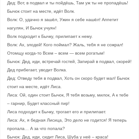
Дед: Вот, в подвал и ты пойдёшь, Там уж ты не пропадёшь!
Бычок стоит на месте, идёт Волк.
Волк: О, удачно я зашёл, Ужин я себе нашёл! Аппетит
нагулян, И Бычок учуян!
Волк подходит к Бычку, прилипает к нему.
Волк: Ах, злодей! Кого поймал? Жаль, тебя я не сожрал!
Отомщу когда-то Всем – всем — всем рогатым!
Бычок: Дед, иди, встречай гостей, Запирай в подвал, скорей!
Дед прибегает, уводит Волка.
Дед: Отведу тебя в подвал, Хоть он скоро будет мал! Бычок
стоит на месте, идёт Лиса.
Лиса: Ой, один стоит Бычок, Я тебя возьму, милок, А к тебе
– гарнир, Будет классный пир!
Лиса подходит к Бычку, трогает его и прилипает.
Лиса: Ах, я бедная Лисица, Это дело не годится! Я теперь
пропала… А за что попала?
Бычок: Дед, иди, сидит Лиса, Шуба у неё – краса!