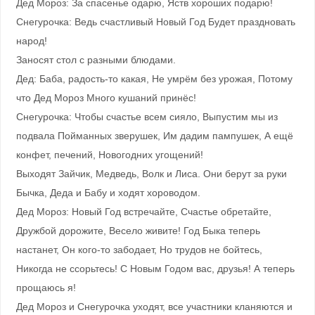
Дед Мороз: За спасенье одарю, Яств хороших подарю!
Снегурочка: Ведь счастливый Новый Год Будет праздновать
народ!
Заносят стол с разными блюдами.
Дед: Баба, радость-то какая, Не умрём без урожая, Потому
что Дед Мороз Много кушаний принёс!
Снегурочка: Чтобы счастье всем сияло, Выпустим мы из
подвала Пойманных зверушек, Им дадим пампушек, А ещё
конфет, печений, Новогодних угощений!
Выходят Зайчик, Медведь, Волк и Лиса. Они берут за руки
Бычка, Деда и Бабу и ходят хороводом.
Дед Мороз: Новый Год встречайте, Счастье обретайте,
Дружбой дорожите, Весело живите! Год Быка теперь
настанет, Он кого-то забодает, Но трудов не бойтесь,
Никогда не ссорьтесь! С Новым Годом вас, друзья! А теперь
прощаюсь я!
Дед Мороз и Снегурочка уходят, все участники кланяются и