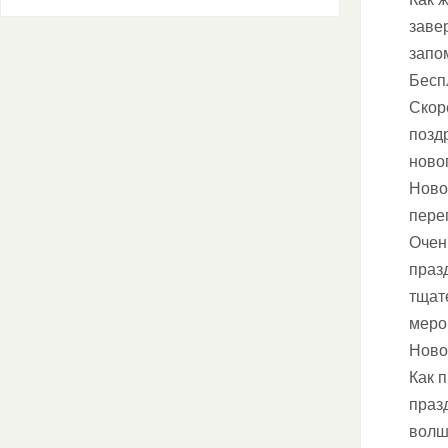
заве
запо
Бесп
Скор
позд
ново
Ново
пере
Очен
праз
тщат
меро
Ново
Как 
праз
волш