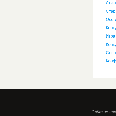
Сцен
Стар
Осет
Конк
Игра
Конк
Сцен
Конф
Сайт не нар