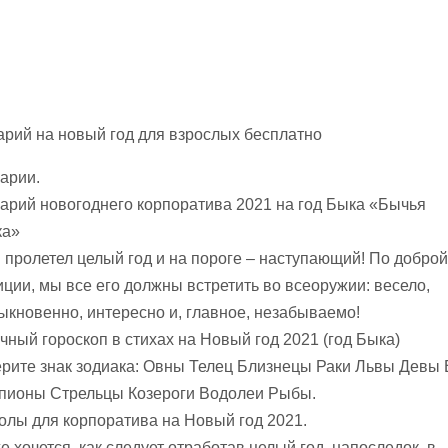
арий на новый год для взрослых бесплатно
арии.
арий новогоднего корпоратива 2021 на год Быка «Бычья
ка»
и пролетел целый год и на пороге – наступающий! По доброй
иции, мы все его должны встретить во всеоружии: весело,
ыкновенно, интересно и, главное, незабываемо!
чный гороскоп в стихах на Новый год 2021 (год Быка)
рите знак зодиака: Овны Телец Близнецы Раки Львы Девы
пионы Стрельцы Козероги Водолеи Рыбы.
олы для корпоратива на Новый год 2021.
е хочется, как следует отработав целый год, напоследок, в