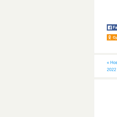
F
О
«
Нов
2022