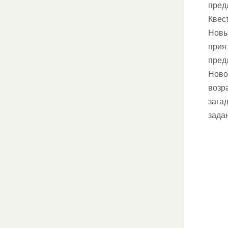
пред
Квес
Новы
прия
пред
Ново
возр
загад
зада