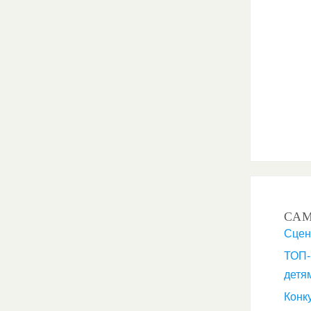
СА
Сцен
ТОП-
детя
Конк