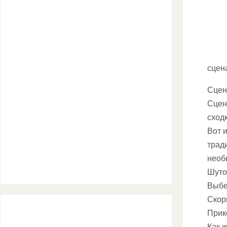
сцен
Сцен
Сцен
сход
Вот 
трад
необ
Шуто
Выбе
Скор
Прик
Как ж