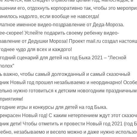
ршении его, отдохнуть корпоративно так, чтобы это меропр
мнилось надолго, если вообще не навсегда!
латное именное видео-поздравление от Деда-Мороза.
ее-скорее! Успейте подарить своему ребенку видео-
равление от Дедушки Мороза! Проект mail.ru создал настоя
годнее чудо для всех и каждого!
годний сценарий для детей на год Быка 2021 – “Лесной
полох”
ь важно, чтобы самый долгожданный и самый сказочный
дник Новый год прошел незабываемо и неординарно! Особ
ельно нужно готовиться к детским новогодним праздничным
приятиям!
годние игры и конкурсы для детей на год Быка.
прекрасен Новый год! С каким нетерпением ждут этот сказо
дник дети! Чтобы отметить и провести Новый год 2021 (год 
ебно, незабываемо и весело можно и даже нужно использо