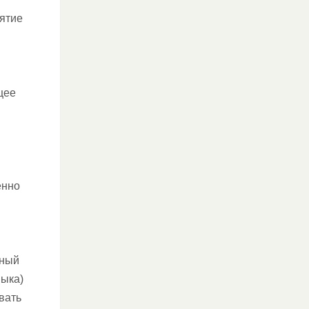
иятие
щее
енно
чный
Быка)
вать