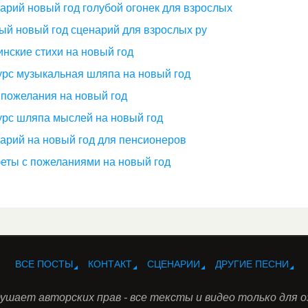
арий новый год голубой огонек для взрослых
ый новый год сценарий для взрослых ру
инские стихи на новый год
урс музыкальная шляпа на новый год
 пожелания на новый год
урс шляпа мыслей на новый год
арий на новый год для пенсионеров
еты с пожеланиями на новый год
ВСЕ ПОСТЫ
КОНТАКТ
СЦЕНАРИИ
ДРУГИЕ ПЕСНИ
ушает авторских прав - все тексты и видео только для 