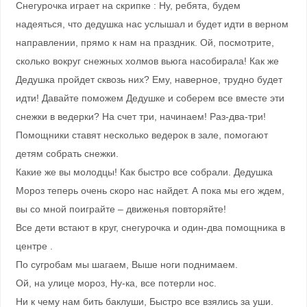
Снегурочка играет на скрипке : Ну, ребята, будем
надеяться, что дедушка нас услышал и будет идти в верном
направлении, прямо к нам на праздник. Ой, посмотрите,
сколько вокруг снежных холмов вьюга насобирала! Как же
Дедушка пройдет сквозь них? Ему, наверное, трудно будет
идти! Давайте поможем Дедушке и соберем все вместе эти
снежки в ведерки? На счет три, начинаем! Раз-два-три!
Помощники ставят несколько ведерок в зале, помогают
детям собрать снежки.
Какие же вы молодцы! Как быстро все собрали. Дедушка
Мороз теперь очень скоро нас найдет. А пока мы его ждем,
вы со мной поиграйте – движенья повторяйте!
Все дети встают в круг, снегурочка и один-два помощника в
центре .
По сугробам мы шагаем, Выше ноги поднимаем.
Ой, на улице мороз, Ну-ка, все потерли нос.
Ни к чему нам бить баклуши, Быстро все взялись за уши.