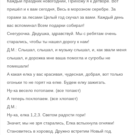
Каждый праздник новогодний, Прихожу я к детворе. Вот
пришёл и к вам сегодня, Весь в морозном серебре. За
горами за лесами Целый год скучал за вами. Каждый день
вас вспоминал Всем подарки собирал!
Снегурочка. Дедушка, здравствуй. Мы с ребятам очень
старались, чтобы ты нашел дорогу к нам!
Д.М.: Слышал, слышал, и музыку слышал, и, как звали меня
слышал, и дорожка мне ваша помогла и сугробы не
помешали!
А какая елка у вас красивая, чудесная, добрая, вот только
огоньки то не горят на елке. Будем елку зажигать.
Ну-ка весело потопаем. (все топают)
А теперь похлопаем. (все хлопают)
Д.М.:
Ну-ка, елка 1,2,3. Светом радости гори!
Значит, мы не зря старались, Елка вспыхнула огнями!
Становитесь в хоровод. Дружно встретим Новый год.