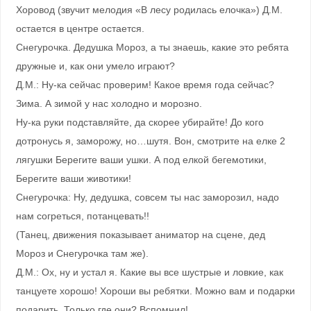
Хоровод (звучит мелодия «В лесу родилась елочка») Д.М.
остается в центре остается.
Снегурочка. Дедушка Мороз, а ты знаешь, какие это ребята
дружные и, как они умело играют?
Д.М.: Ну-ка сейчас проверим! Какое время года сейчас?
Зима. А зимой у нас холодно и морозно.
Ну-ка руки подставляйте, да скорее убирайте! До кого
дотронусь я, заморожу, но…шутя. Вон, смотрите на елке 2
лягушки Берегите ваши ушки. А под елкой бегемотики,
Берегите ваши животики!
Снегурочка: Ну, дедушка, совсем ты нас заморозил, надо
нам согреться, потанцевать!!
(Танец, движения показывает аниматор на сцене, дед
Мороз и Снегурочка там же).
Д.М.: Ох, ну и устал я. Какие вы все шустрые и ловкие, как
танцуете хорошо! Хороши вы ребятки. Можно вам и подарки
подарить. Только где они? Вспомнил!