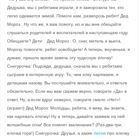
Дедушка, мы с ребятами играли, и я заморозила тех, кто
легко одевается зимой. Помоги нам, разморозь ребят! Дед
Мороз : Ну что же, я вам помогу, но и вы мне обещайте
слушаться родителей и воспитателей в наступающем году.
Обещаете? Дети: . Дед Мороз : О, снег, метель и вьюга,
Морозу помогите, ребят освободите! А теперь, внученька, я
думаю, пришло время зажечь эту чудесную елочку!
Снегурочка: Подожди, дедушка, сначала мы с ребятами
сыграем в интересную игру: То, чем елку наряжаем, я
детишкам назову. Вы послушайте внимательно, и ответьте
обязательно, Если мы вам скажем верно, говорите «Да» в
ответ, Ну, а если вдруг неверно, говорите смело «Нет»!
(играют) Дед Мороз: Молодцы, ребята, я вижу, вы знаете,
как наряжать елочку! Ну а теперь давайте зажжем на ней
волшебные огни! Все помнят заклинание? (Раз-два-три,
елочка гори!) Снегурочка: Друзья, а какие
песни
про елочку