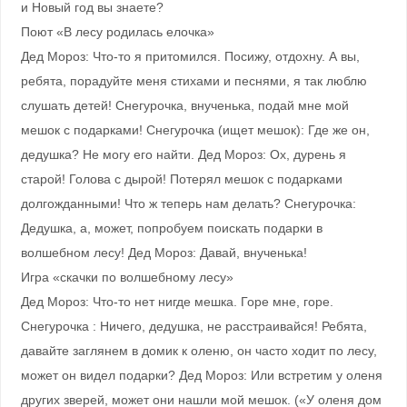
и Новый год вы знаете?
Поют «В лесу родилась елочка»
Дед Мороз: Что-то я притомился. Посижу, отдохну. А вы,
ребята, порадуйте меня стихами и песнями, я так люблю
слушать детей! Снегурочка, внученька, подай мне мой
мешок с подарками! Снегурочка (ищет мешок): Где же он,
дедушка? Не могу его найти. Дед Мороз: Ох, дурень я
старой! Голова с дырой! Потерял мешок с подарками
долгожданными! Что ж теперь нам делать? Снегурочка:
Дедушка, а, может, попробуем поискать подарки в
волшебном лесу! Дед Мороз: Давай, внученька!
Игра «скачки по волшебному лесу»
Дед Мороз: Что-то нет нигде мешка. Горе мне, горе.
Снегурочка : Ничего, дедушка, не расстраивайся! Ребята,
давайте заглянем в домик к оленю, он часто ходит по лесу,
может он видел подарки? Дед Мороз: Или встретим у оленя
других зверей, может они нашли мой мешок. («У оленя дом