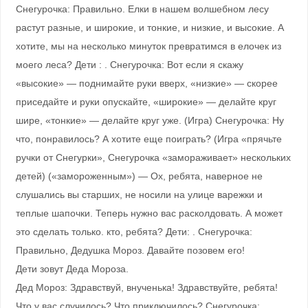
Снегурочка: Правильно. Елки в нашем волшебном лесу
растут разные, и широкие, и тонкие, и низкие, и высокие. А
хотите, мы на несколько минуток превратимся в елочек из
моего леса? Дети : . Снегурочка: Вот если я скажу
«высокие» — поднимайте руки вверх, «низкие» — скорее
приседайте и руки опускайте, «широкие» — делайте круг
шире, «тонкие» — делайте круг уже. (Игра) Снегурочка: Ну
что, понравилось? А хотите еще поиграть? (Игра «прячьте
ручки от Снегурки», Снегурочка «замораживает» нескольких
детей) («замороженным») — Ох, ребята, наверное не
слушались вы старших, не носили на улице варежки и
теплые шапочки. Теперь нужно вас расколдовать. А может
это сделать только. кто, ребята? Дети: . Снегурочка:
Правильно, Дедушка Мороз. Давайте позовем его!
Дети зовут Деда Мороза.
Дед Мороз: Здравствуй, внученька! Здравствуйте, ребята!
Что у вас случилось? Что приключилось? Снегурочка: