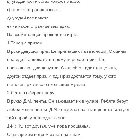
в) угадай количество конфет в вазе.
г) сколько страниц в книге.
д) угадай вес пакета.
е) на какой странице закладка.
Во время танцев проводятся игры :
1.Танец с призом.
В руке девушки приз. Ее приглашают два юноши. С одним
она идет танцевать, второму передает приз. Его
приглашают две девушки. С одной он идет танцевать,
другой отдает приз. И т.д. Приз достается тому, у кого
остался приз после окончания музыки.
2.Лента выбирает пару.
В руках Д.М. ленты. Он зажимает их в кулаке. Ребята берут
любой конец ленты. Д.М. отпускает ленты и ребята танцуют
той парой, у кого одна лента.
1-й : Ну, вот друзья, уже пора прощанья.
С январским ветром залетела к нам.