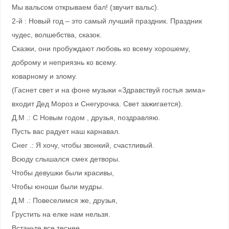
Мы вальсом открываем бал! (звучит вальс).
2-й : Новый год – это самый лучший праздник. Праздник
чудес, волшебства, сказок.
Сказки, они пробуждают любовь ко всему хорошему,
доброму и неприязнь ко всему.
коварному и злому.
(Гаснет свет и на фоне музыки «Здравствуй гостья зима»
входит Дед Мороз и Снегурочка. Свет зажигается).
Д.М .: С Новым годом , друзья, поздравляю.
Пусть вас радует наш карнавал.
Снег .: Я хочу, чтобы звонкий, счастливый.
Всюду слышался смех детворы.
Чтобы девушки были красивы,
Чтобы юноши были мудры.
Д.М .: Повеселимся же, друзья,
Грустить на елке нам нельзя.
Встаньте все теснее.