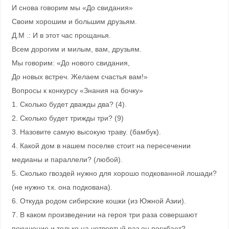
И снова говорим мы «До свидания»
Своим хорошим и большим друзьям.
Д.М .: И в этот час прощанья.
Всем дорогим и милым, вам, друзьям.
Мы говорим: «До нового свидания,
До новых встреч. Желаем счастья вам!»
Вопросы к конкурсу «Знания на бочку»
1. Сколько будет дважды два? (4).
2. Сколько будет трижды три? (9)
3. Назовите самую высокую траву. (бамбук).
4. Какой дом в нашем поселке стоит на пересечении
медианы и параллели? (любой).
5. Сколько гвоздей нужно для хорошо подкованной лошади?
(не нужно т.к. она подкована).
6. Откуда родом сибирские кошки (из Южной Азии).
7. В каком произведении на героя три раза совершают
покушение и только на четвертый раз он погибает?