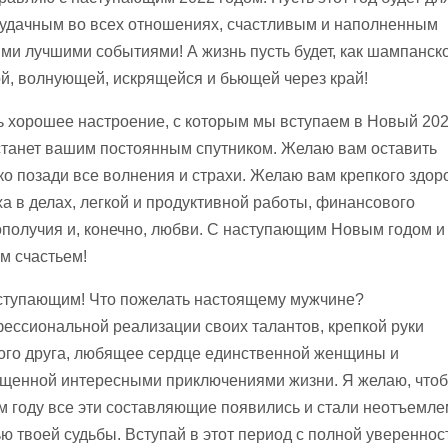
 удачным во всех отношениях, счастливым и наполненным
ми лучшими событиями! А жизнь пусть будет, как шампанск
ой, волнующей, искрящейся и бьющей через край!
ь хорошее настроение, с которым мы вступаем в Новый 20
 станет вашим постоянным спутником. Желаю вам оставить
ко позади все волнения и страхи. Желаю вам крепкого здор
ха в делах, легкой и продуктивной работы, финансового
ополучия и, конечно, любви. С наступающим Новым годом и
м счастьем!
ступающим! Что пожелать настоящему мужчине?
ессиональной реализации своих талантов, крепкой руки
ого друга, любящее сердце единственной женщины и
щенной интересными приключениями жизни. Я желаю, чтоб
м году все эти составляющие появились и стали неотъемл
ью твоей судьбы. Вступай в этот период с полной увереннос