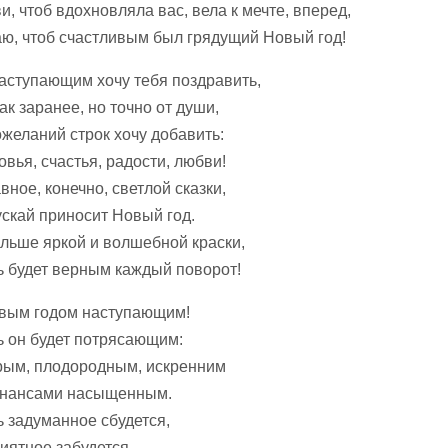
, чтоб вдохновляла вас, вела к мечте, вперед,
ю, чтоб счастливым был грядущий Новый год!
наступающим хочу тебя поздравить,
ак заранее, но точно от души,
ожеланий строк хочу добавить:
вья, счастья, радости, любви!
вное, конечно, светлой сказки,
ускай приносит Новый год.
льше яркой и волшебной краски,
ь будет верным каждый поворот!
вым годом наступающим!
ь он будет потрясающим:
ым, плодородным, искренним
нансами насыщенным.
ь задуманное сбудется,
иятное забудется,