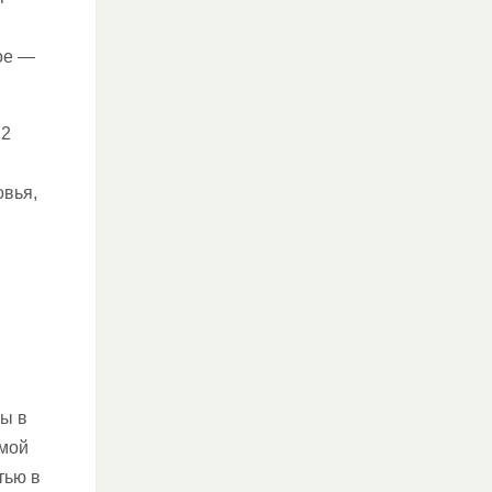
ое —
22
овья,
ы в
емой
тью в