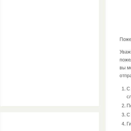
Поже
Уваж
поже
вы м
отпр
С
с
П
С
Г