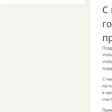
С
г
п
Позд
чтоб
чтоб
пода
С на
пуст
в од
счаст
Прим