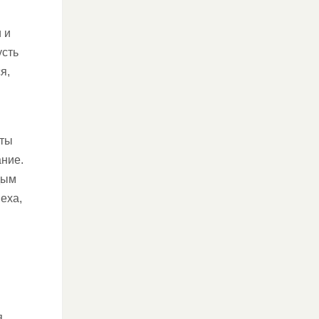
 и
усть
я,
чты
ние.
дым
еха,
я