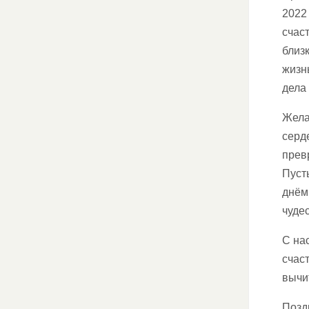
2022
счас
близ
жизн
дела
Жела
серд
прев
Пуст
днём
чуде
С на
счас
вычи
Позд