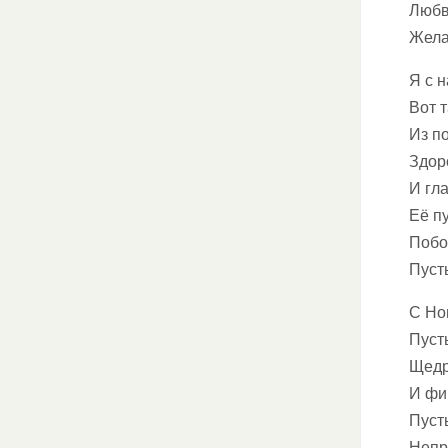
Любви
Жела
Я с 
Вот т
Из п
Здоро
И гла
Её п
Побо
Пуст
С Но
Пуст
Щедр
И фи
Пуст
Непр