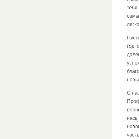
тебя
самы
легк
Пуст
год,
дале
успе
благ
новы
С на
Проф
верн
насы
ново
част