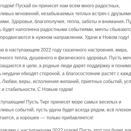
 годом! Пускай он принесет нам всем много радостных,
тливых мгновений, незабываемых теплых встреч с друзьями
кими. Здоровья, благополучия, тепла, заботы и внимания. П
ь будет наполнена радостными событиями, мечты сбываютс
 продвигаются в нужном направлении. Удачи в Новом году!
ю в наступающем 2022 году сказочного настроения, мира,
ечного тепла, душевного и физического здоровья. Пусть ме
ращаются в цели, а родные люди дарят поддержку и понима
ь неудачи обходят стороной, а благосостояние растёт с каж
. Любви, веры, исполнения желаний, приятных событий, усп
с и стабильности. С Новым годом!
ступающим! Пусть Тирг принесет море самых веселых и
тливых событий, пусть удача будет всегда рядом, всё плохое
тается, а хорошее — только прибавляется!
равляю с наступающим 2022 годом! Пусть этот год будет дл