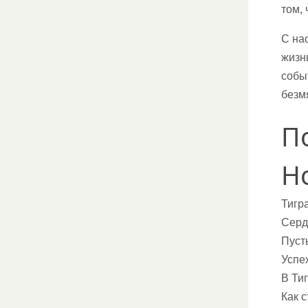
том,
С на
жизн
собы
безм
П
Н
Тигра
Серд
Пуст
Успех
В Ти
Как 