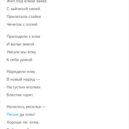
Жил под елкой зайка
С зайчихой своей.
Прилетала стайка
Чечеток с полей.
Приходили к елке
И волки зимой…
Увезли мы елку
К себе домой.
Нарядили елку
В новый наряд —
На густых иголках
Блестки горят.
Началось веселье —
Песни
да пляс!
Хорошо ли, елка,