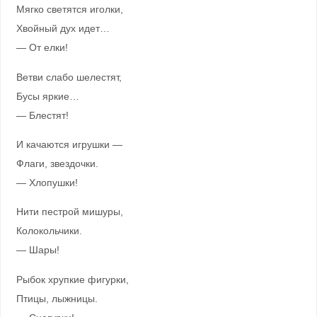
Мягко светятся иголки,
Хвойный дух идет…
— От елки!
Ветви слабо шелестят,
Бусы яркие…
— Блестят!
И качаются игрушки —
Флаги, звездочки.
— Хлопушки!
Нити пестрой мишуры,
Колокольчики.
— Шары!
Рыбок хрупкие фигурки,
Птицы, лыжницы.