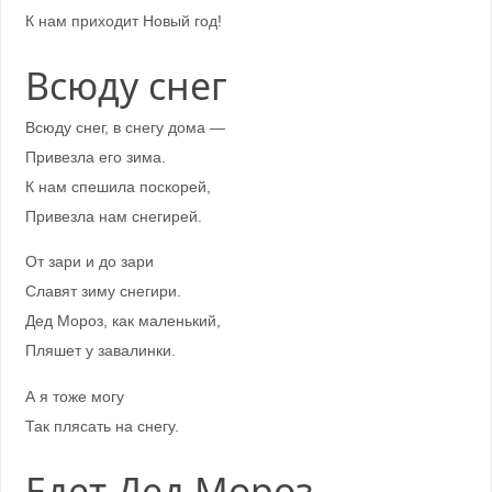
К нам приходит Новый год!
Всюду снег
Всюду снег, в снегу дома —
Привезла его зима.
К нам спешила поскорей,
Привезла нам снегирей.
От зари и до зари
Славят зиму снегири.
Дед Мороз, как маленький,
Пляшет у завалинки.
А я тоже могу
Так плясать на снегу.
Едет Дед Мороз