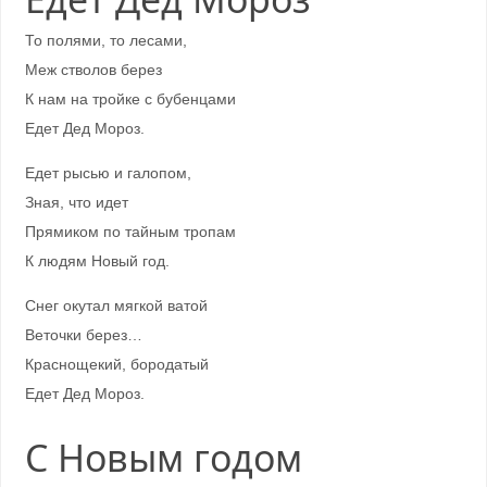
То полями, то лесами,
Меж стволов берез
К нам на тройке с бубенцами
Едет Дед Мороз.
Едет рысью и галопом,
Зная, что идет
Прямиком по тайным тропам
К людям Новый год.
Снег окутал мягкой ватой
Веточки берез…
Краснощекий, бородатый
Едет Дед Мороз.
С Новым годом