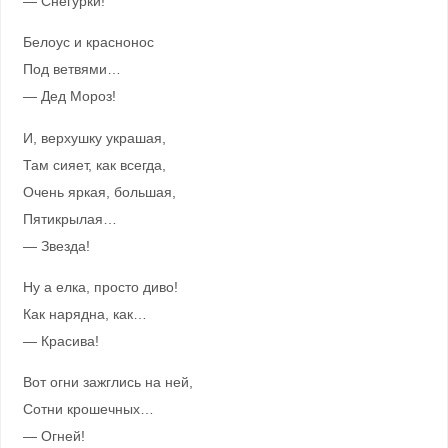
— Снегурки!
Белоус и краснонос
Под ветвями…
— Дед Мороз!
И, верхушку украшая,
Там сияет, как всегда,
Очень яркая, большая,
Пятикрылая…
— Звезда!
Ну а елка, просто диво!
Как нарядна, как…
— Красива!
Вот огни зажглись на ней,
Сотни крошечных…
— Огней!