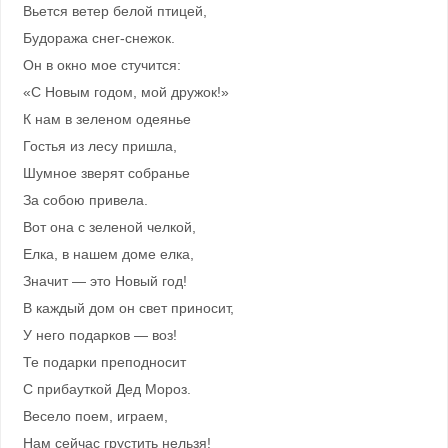
Вьется ветер белой птицей,
Будоража снег-снежок.
Он в окно мое стучится:
«С Новым годом, мой дружок!»
К нам в зеленом одеянье
Гостья из лесу пришла,
Шумное зверят собранье
За собою привела.
Вот она с зеленой челкой,
Елка, в нашем доме елка,
Значит — это Новый год!
В каждый дом он свет приносит,
У него подарков — воз!
Те подарки преподносит
С прибауткой Дед Мороз.
Весело поем, играем,
Нам сейчас грустить нельзя!