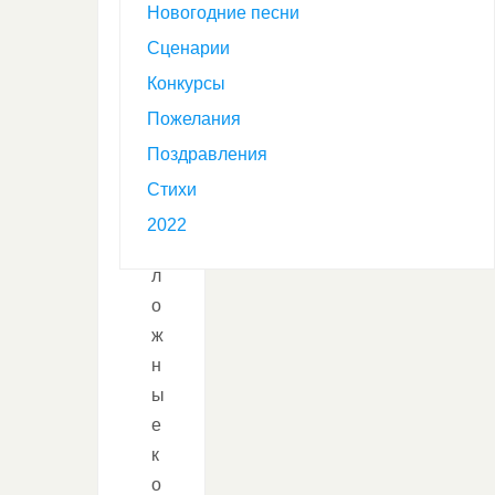
й
Новогодние песни
г
Сценарии
о
Конкурсы
Пожелания
д
Поздравления
н
Стихи
е
2022
с
л
о
ж
н
ы
е
к
о