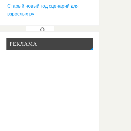
с
Старый новый год сценарий для
л
взрослых ру
о
ж
РЕКЛАМА
н
ы
е
к
о
н
к