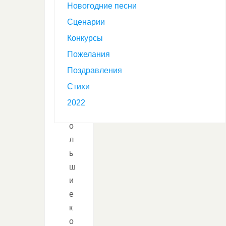
й
Новогодние песни
г
Сценарии
о
Конкурсы
Пожелания
д
Поздравления
н
Стихи
е
2022
б
о
л
ь
ш
и
е
к
о