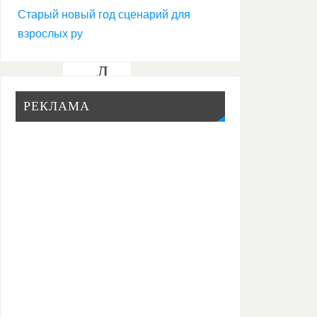
б
Старый новый год сценарий для
о
взрослых ру
л
ь
РЕКЛАМА
ш
и
е
к
о
н
к