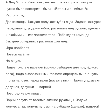
А Дед Мороз объясняет, что его третья фраза, которую
нужно было повторить, была: «Вот вы и ошиблись!»
Растопи лед.
Две команды. Каждая получает кубик льда. Задача конкурса:
передавая друг другу кубик, растопить лед руками, щеками
и любыми иными частями тела. Побеждает команда,
быстрее соперников растопившая лед.
Игра наоборот.
Повесь на ёлку.
На ощупь.
Надев толстые варежки (можно рыбацкие для подлёдного
лова), надо с завязанными глазами определить на ощупь,
что за человек перед вами (назвать имя). Парни угадывают
девушек, девушки — парней.
Новогодние рукавицы.
Парни получают толстые зимние рукавицы. Задача
конкурса: застегнуть пуговки на рубашке (халате), надетой