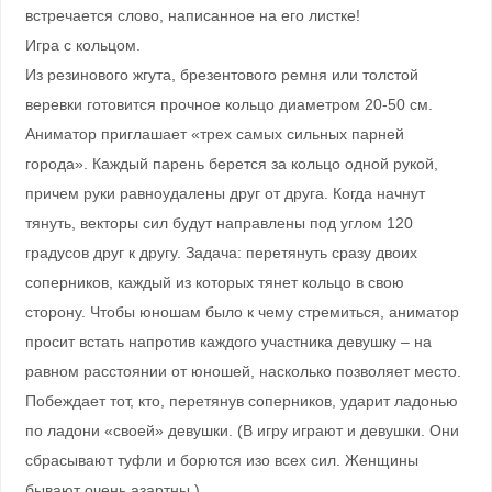
встречается слово, написанное на его листке!
Игра с кольцом.
Из резинового жгута, брезентового ремня или толстой
веревки готовится прочное кольцо диаметром 20-50 см.
Аниматор приглашает «трех самых сильных парней
города». Каждый парень берется за кольцо одной рукой,
причем руки равноудалены друг от друга. Когда начнут
тянуть, векторы сил будут направлены под углом 120
градусов друг к другу. Задача: перетянуть сразу двоих
соперников, каждый из которых тянет кольцо в свою
сторону. Чтобы юношам было к чему стремиться, аниматор
просит встать напротив каждого участника девушку – на
равном расстоянии от юношей, насколько позволяет место.
Побеждает тот, кто, перетянув соперников, ударит ладонью
по ладони «своей» девушки. (В игру играют и девушки. Они
сбрасывают туфли и борются изо всех сил. Женщины
бывают очень азартны.)