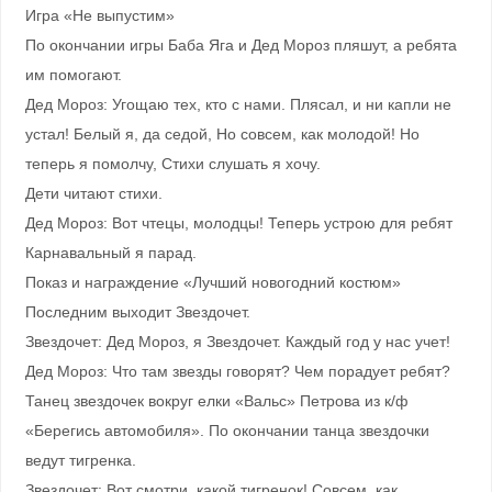
Игра «Не выпустим»
По окончании игры Баба Яга и Дед Мороз пляшут, а ребята
им помогают.
Дед Мороз: Угощаю тех, кто с нами. Плясал, и ни капли не
устал! Белый я, да седой, Но совсем, как молодой! Но
теперь я помолчу, Стихи слушать я хочу.
Дети читают стихи.
Дед Мороз: Вот чтецы, молодцы! Теперь устрою для ребят
Карнавальный я парад.
Показ и награждение «Лучший новогодний костюм»
Последним выходит Звездочет.
Звездочет: Дед Мороз, я Звездочет. Каждый год у нас учет!
Дед Мороз: Что там звезды говорят? Чем порадует ребят?
Танец звездочек вокруг елки «Вальс» Петрова из к/ф
«Берегись автомобиля». По окончании танца звездочки
ведут тигренка.
Звездочет: Вот смотри, какой тигренок! Совсем, как