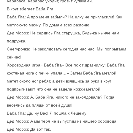
Карабаса. Карабас уходит, грозит кулаками.
В круг вбегает Баба Яга.
Баба Яга: А про меня забыли? На елку не пригласили! Как
метлою-то махну, По домам всех разгоню.
Дед Мороз: Не сердись Яга старушка, Будь-ка нынче нам
подружка.
Снегурочка: Не заколдовать сегодня нас нас. Мы попрыгаем
сейчас!
Хороводная игра «Баба Яга» Все поют дразнилку: Баба Яга
костяная нога с печки упала…» Затем Баба Яга метлой
метет около ног ребят, а дети взявшись за руки в круг
подпрыгивают, что она не задела ножки метлой.
Дед Мороз: А, Баба Яга, никого не заколдовала? Тогда
веселись да пляши от всей души!
Баба Яга: Да, ну Вас! Я пошла к Лешему!
Дед Мороз: А мы тебя не выпустим из нашего хоровода.
Дед Мороз: Да вот так.