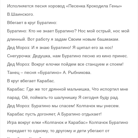
Исполняется песня хоровод «Песенка Крокодила Гены»
В.Шаинского.
Вбегает в круг Буратино:
Буратино: Кто не знает Буратино? Нос мой острый, нос мой
длинный. Вот работу я задам Своим новым башмакам.
Дед Мороз: И я знаю Буратино! Я щипал его за нос!
Снегурочка: Дедушка, нам Буратино песню из кино принес.
Дед Мороз: Вокруг елочки пойдем все станцуем и споем!
Танец – песня «Буратино» А. Рыбникова.
В круг вбегает Карабас.
Карабас: Где же тот дрянной мальчишка, Что испортил мне
парад. Ой, поймать-то шалунишку Я сегодня буду рад.
Дед Мороз: Буратино мы спасем! Колпачок мы унесем.
Карабас пусть догоняет, А Буратино отдыхает!
Игра вокруг елки «Колпачок и Карабас» Колпачок Буратино
передает то одному, то другому и дети убегают от