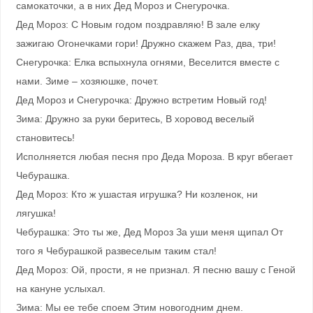
самокаточки, а в них Дед Мороз и Снегурочка.
Дед Мороз: С Новым годом поздравляю! В зале елку
зажигаю Огонечками гори! Дружно скажем Раз, два, три!
Снегурочка: Елка вспыхнула огнями, Веселится вместе с
нами. Зиме – хозяюшке, почет.
Дед Мороз и Снегурочка: Дружно встретим Новый год!
Зима: Дружно за руки беритесь, В хоровод веселый
становитесь!
Исполняется любая песня про Деда Мороза. В круг вбегает
Чебурашка.
Дед Мороз: Кто ж ушастая игрушка? Ни козленок, ни
лягушка!
Чебурашка: Это ты же, Дед Мороз За уши меня щипал От
того я Чебурашкой развеселым таким стал!
Дед Мороз: Ой, прости, я не признал. Я песню вашу с Геной
на кануне услыхал.
Зима: Мы ее тебе споем Этим новогодним днем.