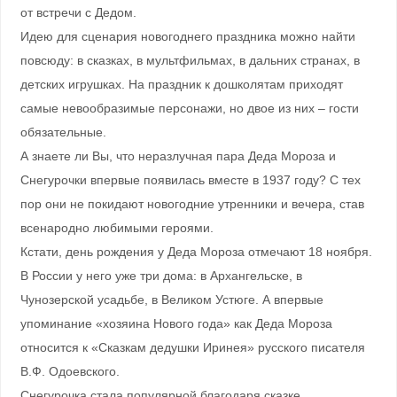
от встречи с Дедом.
Идею для сценария новогоднего праздника можно найти
повсюду: в сказках, в мультфильмах, в дальних странах, в
детских игрушках. На праздник к дошколятам приходят
самые невообразимые персонажи, но двое из них – гости
обязательные.
А знаете ли Вы, что неразлучная пара Деда Мороза и
Снегурочки впервые появилась вместе в 1937 году? С тех
пор они не покидают новогодние утренники и вечера, став
всенародно любимыми героями.
Кстати, день рождения у Деда Мороза отмечают 18 ноября.
В России у него уже три дома: в Архангельске, в
Чунозерской усадьбе, в Великом Устюге. А впервые
упоминание «хозяина Нового года» как Деда Мороза
относится к «Сказкам дедушки Иринея» русского писателя
В.Ф. Одоевского.
Снегурочка стала популярной благодаря сказке