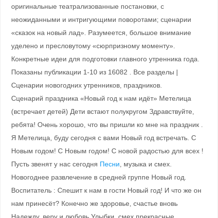
оригинальные театрализованные постановки, с
неожиданными и интригующими поворотами; сценарии
«сказок на новый лад». Разумеется, большое внимание
уделено и пресловутому «сюрпризному моменту».
Конкретные идеи для подготовки главного утренника года.
Показаны публикации 1-10 из 16082 . Все разделы |
Сценарии новогодних утренников, праздников.
Сценарий праздника «Новый год к нам идёт» Метелица
(встречает детей) Дети встают полукругом Здравствуйте,
ребята! Очень хорошо, что вы пришли ко мне на праздник .
Я Метелица, буду сегодня с вами Новый год встречать. С
Новым годом! С Новым годом! С новой радостью для всех !
Пусть звенят у нас сегодня
Песни
, музыка и смех.
Новогоднее развлечение в средней группе Новый год.
Воспитатель : Спешит к нам в гости Новый год! И что же он
нам принесёт? Конечно же здоровье, счастье вновь
Надежду, веру и любовь Улыбки, смех прекрасные